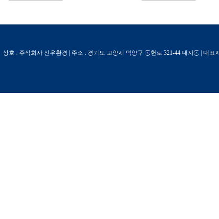
상호 : 주식회사 신우환경 | 주소 : 경기도 고양시 덕양구 동헌로 321-44 대자동 | 대표자 : 정동길 | 사업자등