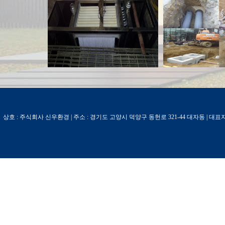
상호 : 주식회사 신우환경 | 주소 : 경기도 고양시 덕양구 동헌로 321-44 대자동 | 대표자 : 정동길 | 사업자등